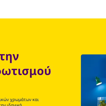
την
φωτισμού
τικών χρωμάτων και
την ιδανική