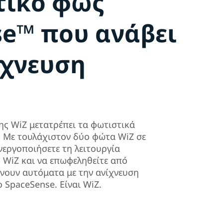
τικό φως
se™ που ανάβει
ίχνευση
ης WiZ μετατρέπει τα φωτιστικά
. Με τουλάχιστον δύο φώτα WiZ σε
νεργοποιήσετε τη λειτουργία
 WiZ και να επωφεληθείτε από
νουν αυτόματα με την ανίχνευση
ο SpaceSense. Είναι WiZ.