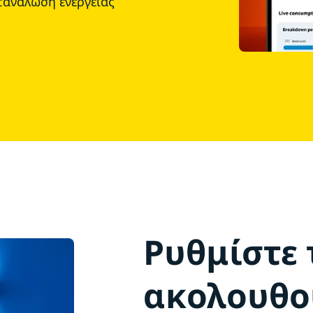
τανάλωση ενέργειας
Ρυθμίστε 
ακολουθού