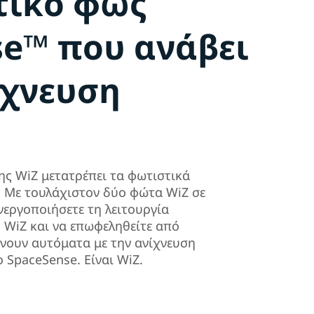
τικό φως
se™ που ανάβει
ίχνευση
ης WiZ μετατρέπει τα φωτιστικά
. Με τουλάχιστον δύο φώτα WiZ σε
νεργοποιήσετε τη λειτουργία
 WiZ και να επωφεληθείτε από
νουν αυτόματα με την ανίχνευση
ο SpaceSense. Είναι WiZ.