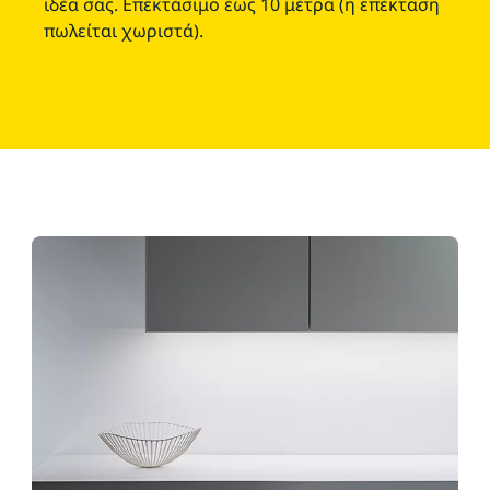
ιδέα σας. Επεκτάσιμο έως 10 μέτρα (η επέκταση
πωλείται χωριστά).