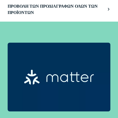
λειτουργίες φωτισμού, την έξυπνη ρύθμιση της
ΠΡΟΒΟΛΉ ΤΩΝ ΠΡΟΔΙΑΓΡΑΦΏΝ ΌΛΩΝ ΤΩΝ
φωτεινότητας και τη δυνατότητα
ΠΡΟΪΌΝΤΩΝ
προγραμματιζόμενου φωτισμού, έχετε τον πλήρη
έλεγχο ολόκληρου του συστήματός σας — ακόμα
και όταν λείπετε από το σπίτι. Το προϊόν
συνεργάζεται με το Google Home, το Amazon
Alexa και το Apple HomeKit για απόλυτη ευκολία
χρήσης.