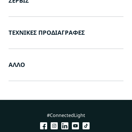
ΣΈΡΒΙΣ
ΤΕΧΝΙΚΈΣ ΠΡΟΔΙΑΓΡΑΦΈΣ
ΆΛΛΟ
#ConnectedLight