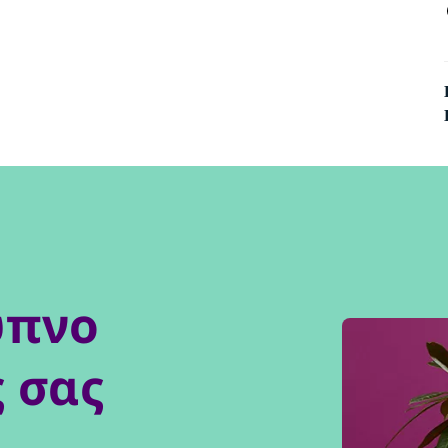
υπνο
 σας