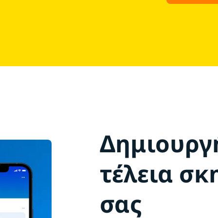
Δημιουργ
τέλεια σ
σας