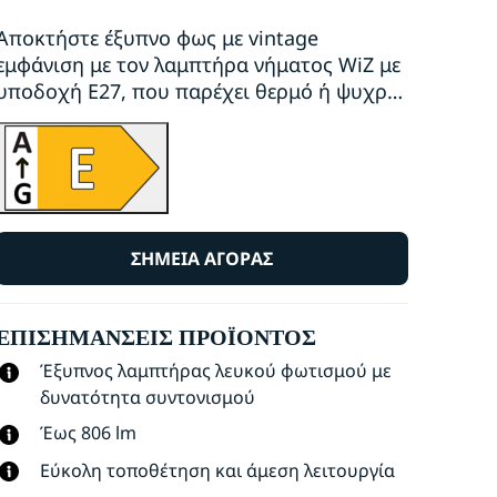
Αποκτήστε έξυπνο φως με vintage
εμφάνιση με τον λαμπτήρα νήματος WiZ με
υποδοχή E27, που παρέχει θερμό ή ψυχρό
λευκό φως. Χρησιμοποιήστε την εφαρμογή
WiZ ή τη φωνή σας για να μειώσετε και να
αυξήσετε την ένταση τους φωτός ή για να
χρησιμοποιήσετε τις προκαθορισμένες
λειτουργίες φωτισμού σε διαμορφώσεις
Wi-Fi.
ΣΗΜΕΊΑ ΑΓΟΡΆΣ
ΕΠΙΣΗΜΆΝΣΕΙΣ ΠΡΟΪΌΝΤΟΣ
Έξυπνος λαμπτήρας λευκού φωτισμού με
δυνατότητα συντονισμού
Έως 806 lm
Εύκολη τοποθέτηση και άμεση λειτουργία