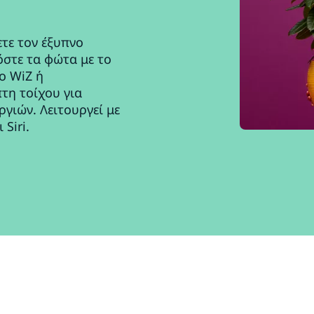
ετε τον έξυπνο
στε τα φώτα με το
ο WiZ ή
τη τοίχου για
γιών. Λειτουργεί με
Siri.