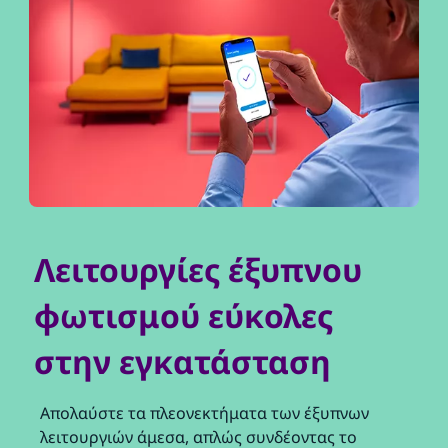
Λειτουργίες έξυπνου
φωτισμού εύκολες
στην εγκατάσταση
Απολαύστε τα πλεονεκτήματα των έξυπνων
λειτουργιών άμεσα, απλώς συνδέοντας το