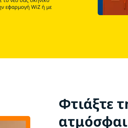
 το νέο σας σκηνικό
την εφαρμογή WiZ ή με
Φτιάξτε τ
ατμόσφαι