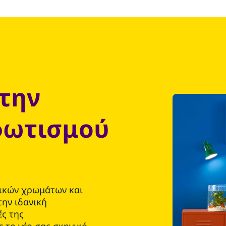
την
φωτισμού
τικών χρωμάτων και
την ιδανική
ές της