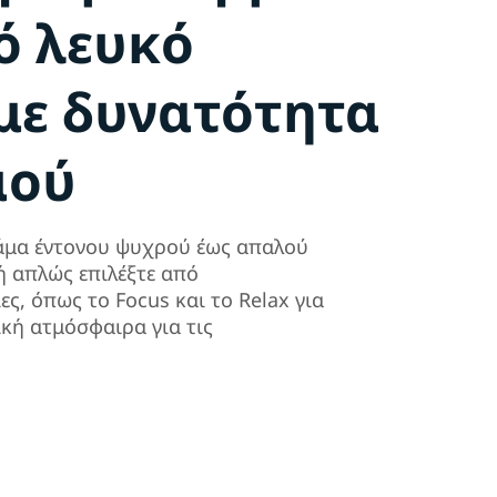
ό λευκό
με δυνατότητα
μού
κάμα έντονου ψυχρού έως απαλού
ή απλώς επιλέξτε από
ς, όπως το Focus και το Relax για
ική ατμόσφαιρα για τις