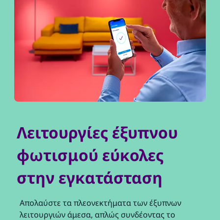
Λειτουργίες έξυπνου
φωτισμού εύκολες
στην εγκατάσταση
Απολαύστε τα πλεονεκτήματα των έξυπνων
λειτουργιών άμεσα, απλώς συνδέοντας το