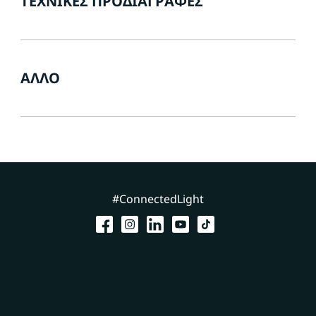
ΤΕΧΝΙΚΈΣ ΠΡΟΔΙΑΓΡΑΦΈΣ
ΆΛΛΟ
#ConnectedLight