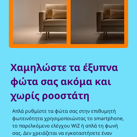
Χαμηλώστε τα έξυπνα
φώτα σας ακόμα και
χωρίς ροοστάτη
Απλά ρυθμίστε τα φώτα σας στην επιθυμητή
φωτεινότητα χρησιμοποιώντας το smartphone,
το παρελκόμενο ελέγχου WiZ ή απλά τη φωνή
σας. Δεν χρειάζεται να εγκαταστήσετε έναν