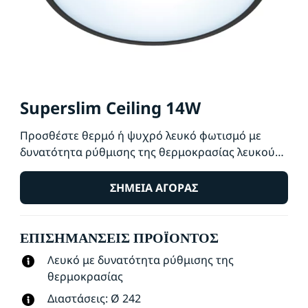
Superslim Ceiling 14W
Προσθέστε θερμό ή ψυχρό λευκό φωτισμό με
δυνατότητα ρύθμισης της θερμοκρασίας λευκού
στους χώρους που ζείτε, με το έξυπνο φωτιστικό
οροφής WiZ Super Slim. Χρησιμοποιήστε το για
ΣΗΜΕΊΑ ΑΓΟΡΆΣ
έλεγχο μέσω της εφαρμογής WiZ ή φωνητικό
έλεγχο για να ρυθμίσετε την ένταση του φωτισμού
ΕΠΙΣΗΜΆΝΣΕΙΣ ΠΡΟΪΌΝΤΟΣ
ή να χρησιμοποιήσετε τις προκαθορισμένες
λειτουργίες φωτισμού σε διαμορφώσεις Wi-Fi.
Λευκό με δυνατότητα ρύθμισης της
θερμοκρασίας
Διαστάσεις: Ø 242