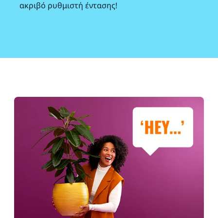
ακριβό ρυθμιστή έντασης!