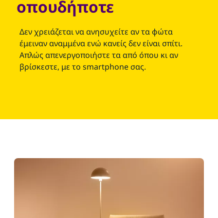
οπουδήποτε
Δεν χρειάζεται να ανησυχείτε αν τα φώτα
έμειναν αναμμένα ενώ κανείς δεν είναι σπίτι.
Απλώς απενεργοποιήστε τα από όπου κι αν
βρίσκεστε, με το smartphone σας.