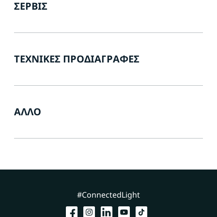
ΣΈΡΒΙΣ
ΤΕΧΝΙΚΈΣ ΠΡΟΔΙΑΓΡΑΦΈΣ
ΆΛΛΟ
#ConnectedLight