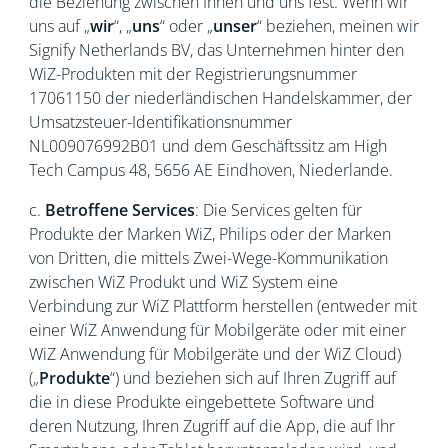
die Beziehung zwischen Ihnen und uns fest. Wenn wir
uns auf „
wir
“, „
uns
“ oder „
unser
“ beziehen, meinen wir
Signify Netherlands BV, das Unternehmen hinter den
WiZ-Produkten mit der Registrierungsnummer
17061150 der niederländischen Handelskammer, der
Umsatzsteuer-Identifikationsnummer
NL009076992B01 und dem Geschäftssitz am High
Tech Campus 48, 5656 AE Eindhoven, Niederlande.
c.
Betroffene Services
: Die Services gelten für
Produkte der Marken WiZ, Philips oder der Marken
von Dritten, die mittels Zwei-Wege-Kommunikation
zwischen WiZ Produkt und WiZ System eine
Verbindung zur WiZ Plattform herstellen (entweder mit
einer WiZ Anwendung für Mobilgeräte oder mit einer
WiZ Anwendung für Mobilgeräte und der WiZ Cloud)
(„
Produkte
“) und beziehen sich auf Ihren Zugriff auf
die in diese Produkte eingebettete Software und
deren Nutzung, Ihren Zugriff auf die App, die auf Ihr