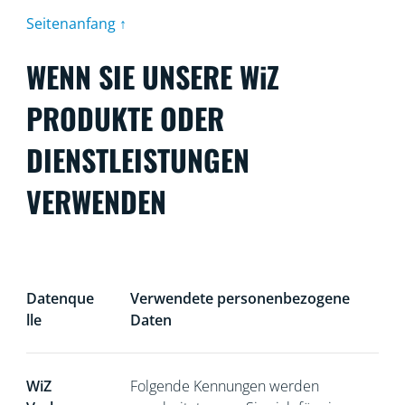
Seitenanfang ↑
WENN SIE UNSERE WiZ
PRODUKTE ODER
DIENSTLEISTUNGEN
VERWENDEN
Datenque
Verwendete personenbezogene
lle
Daten
WiZ
Folgende Kennungen werden