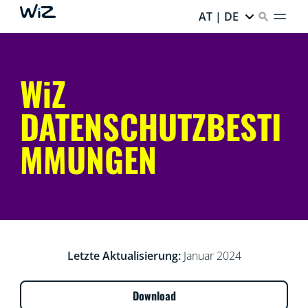
AT | DE
WiZ
DATENSCHUTZBESTI
MMUNGEN
Letzte Aktualisierung:
Januar 2024
Download