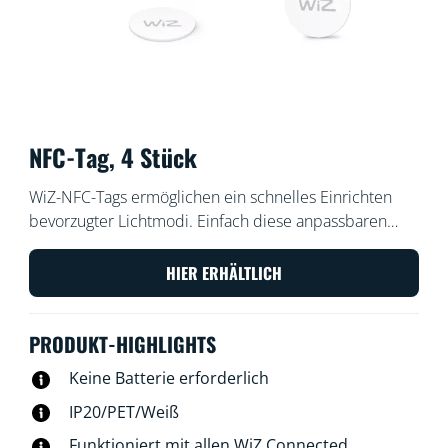
NFC-Tag, 4 Stück
WiZ-NFC-Tags ermöglichen ein schnelles Einrichten
bevorzugter Lichtmodi. Einfach diese anpassbaren
Tags aufkleben und mit dem Smartphone berühren.
Die Tags lassen sich personalisieren, um das Licht ein-
HIER ERHÄLTLICH
oder auszuschalten, den Fokusmodus auszulösen, das
Licht in den Partymodus zu versetzen, ein Fest mit
PRODUKT-HIGHLIGHTS
Freunden zu feiern und und und. Jede andere
gewünschte Einstellung ist schnell und einfach
Keine Batterie erforderlich
möglich. Batterien sind nicht erforderlich.
IP20/PET/Weiß
Funktioniert mit allen WiZ Connected