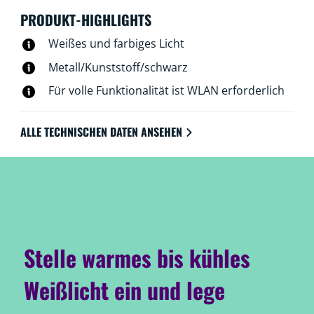
gewünschten Lichteffekt in dem von Dir ausgewählten
PRODUKT-HIGHLIGHTS
Bereich zu erzeugen. Mit dem WLAN verbunden, 16
Millionen Farben und warmes Weißlicht bis Tageslicht
Weißes und farbiges Licht
einstellbar. Funktioniert mit Google Assistant, Alexa
Metall/Kunststoff/schwarz
und Siri Shortcuts.
Für volle Funktionalität ist WLAN erforderlich
ALLE TECHNISCHEN DATEN ANSEHEN
Stelle warmes bis kühles
Weißlicht ein und lege