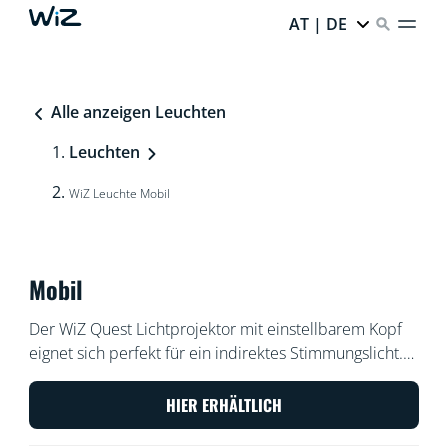
AT | DE
Alle anzeigen Leuchten
Leuchten
WiZ Leuchte Mobil
Mobil
Der WiZ Quest Lichtprojektor mit einstellbarem Kopf
eignet sich perfekt für ein indirektes Stimmungslicht.
Er macht sich super auf Deiner Bartheke, in einem
Regal oder unter einem Bild. Die integrierte LED mit
HIER ERHÄLTLICH
einer Lichtstärke von 710 lm ermöglicht es Dir, den