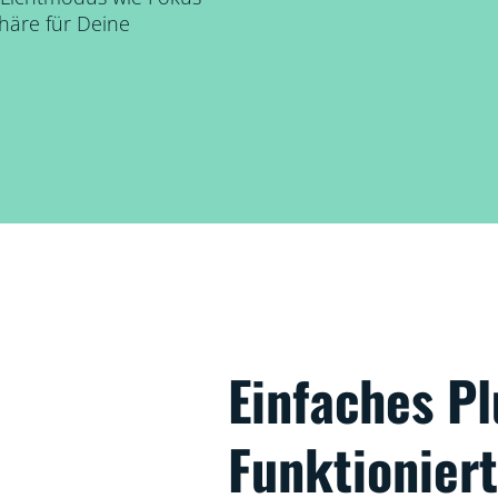
häre für Deine
Einfaches P
Funktionier