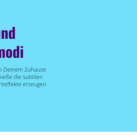
und
modi
 in Deinem Zuhause
ieße die subtilen
hteffekte erzeugen