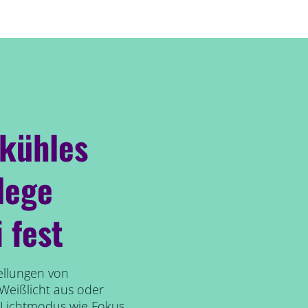
 kühles
lege
 fest
ellungen von
eißlicht aus oder
n Lichtmodus wie Fokus