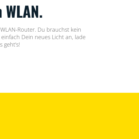
n WLAN.
m WLAN-Router. Du brauchst kein
 einfach Dein neues Licht an, lade
 geht's!