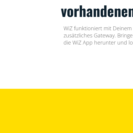
vorhandene
WiZ funktioniert mit Deine
zusätzliches Gateway. Bringe
die WiZ App herunter und los