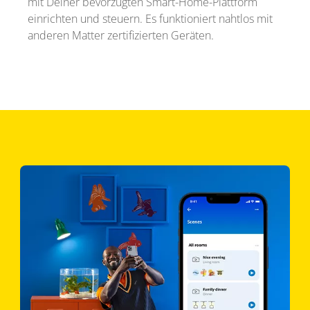
mit Deiner bevorzugten Smart-Home-Plattform
einrichten und steuern. Es funktioniert nahtlos mit
anderen Matter zertifizierten Geräten.