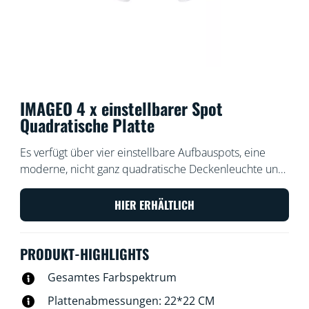
IMAGEO 4 x einstellbarer Spot
Quadratische Platte
Es verfügt über vier einstellbare Aufbauspots, eine
moderne, nicht ganz quadratische Deckenleuchte und
jede Menge Leistung, um Deinen Raum in alle
Richtungen mit Licht und Farbe zu fluten. Unsere
HIER ERHÄLTLICH
Aufbauspots helfen Dir, für jede Aktivität die perfekte
Licht-Szene auszuwählen.
PRODUKT-HIGHLIGHTS
Gesamtes Farbspektrum
Plattenabmessungen: 22*22 CM