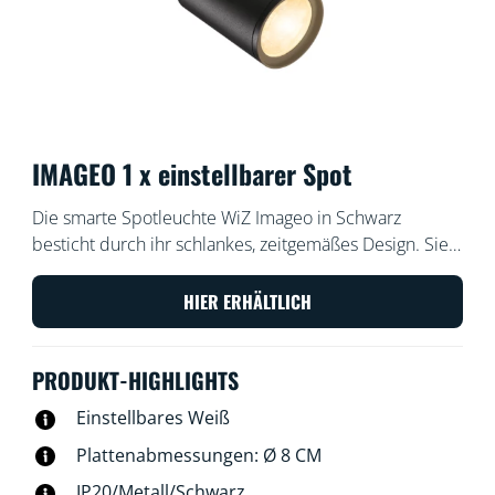
IMAGEO 1 x einstellbarer Spot
Die smarte Spotleuchte WiZ Imageo in Schwarz
besticht durch ihr schlankes, zeitgemäßes Design. Sie
verfügt über einen einstellbaren Spot und erzeugt ein
warm- oder kaltweißes Licht. In Verbindung mit dem
HIER ERHÄLTLICH
vorhandenen WLAN kann sie über die WiZ App oder
per Stimme gesteuert werden.
PRODUKT-HIGHLIGHTS
Einstellbares Weiß
Plattenabmessungen: Ø 8 CM
IP20/Metall/Schwarz