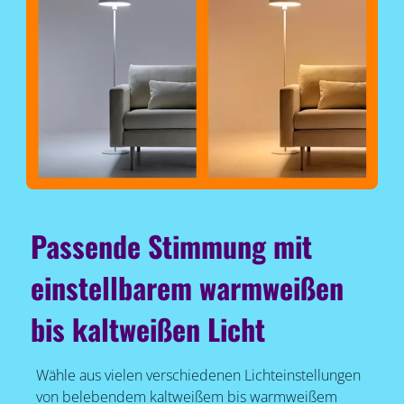
Passende Stimmung mit
einstellbarem warmweißen
bis kaltweißen Licht
Wähle aus vielen verschiedenen Lichteinstellungen
von belebendem kaltweißem bis warmweißem