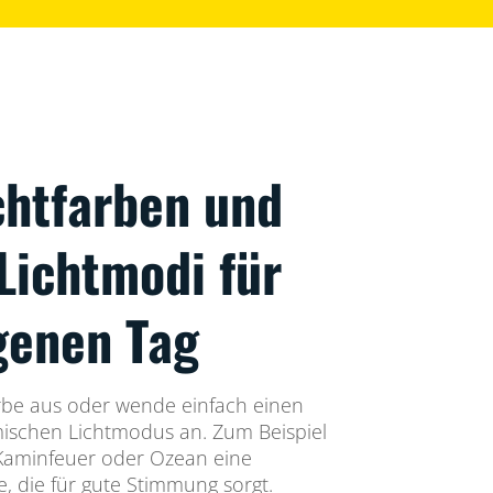
chtfarben und
Lichtmodi für
genen Tag
arbe aus oder wende einfach einen
mischen Lichtmodus an. Zum Beispiel
 Kaminfeuer oder Ozean eine
 die für gute Stimmung sorgt.