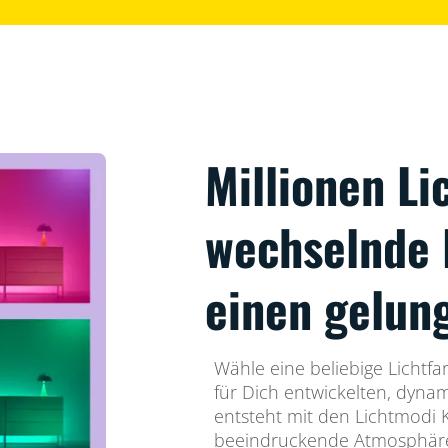
Millionen Li
wechselnde 
einen gelun
Wähle eine beliebige Lichtf
für Dich entwickelten, dyna
entsteht mit den Lichtmodi
beeindruckende Atmosphäre,