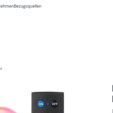
rnehmen
Bezugsquellen
ng