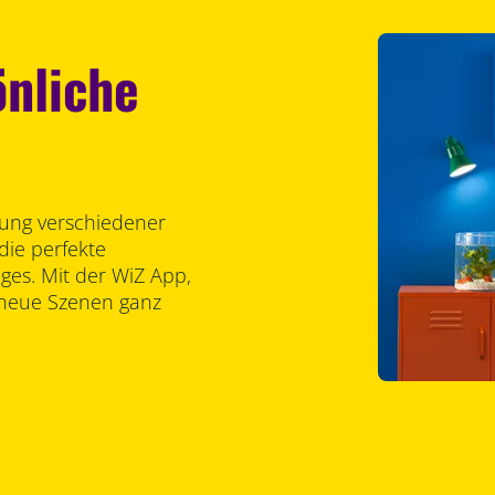
önliche
lung verschiedener
die perfekte
es. Mit der WiZ App,
 neue Szenen ganz