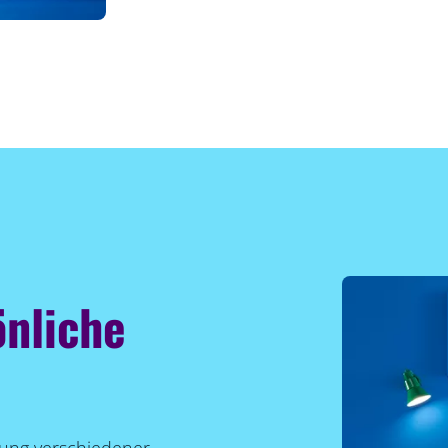
önliche
lung verschiedener