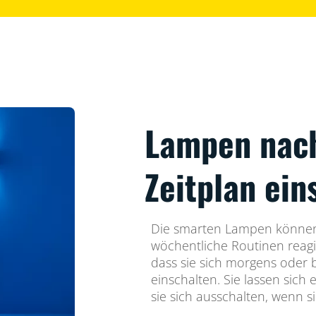
Lampen nac
Zeitplan ein
Die smarten Lampen können 
wöchentliche Routinen reagi
dass sie sich morgens oder
einschalten. Sie lassen sich 
sie sich ausschalten, wenn s