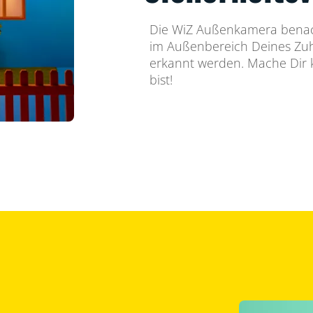
Die WiZ Außenkamera benach
im Außenbereich Deines Zu
erkannt werden. Mache Dir 
bist!