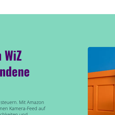
n WiZ
undene
 steuern. Mit Amazon
einen Kamera-Feed auf
ichkeiten und