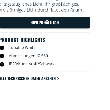
alltagstaugliches Licht. Ihr großflächiges,
kreisförmiges Licht durchflutet den Raum mit
kühlem blauem Licht, das wach macht und
die Konzentration fördert. Wird es zu einer
HIER ERHÄLTLICH
sanften und warmen Farbe gedimmt, fällt die
Entspannung leichter.
PRODUKT-HIGHLIGHTS
Tunable White
Abmessungen: Ø 550
IP20/Kunststoff/Schwarz
ALLE TECHNISCHEN DATEN ANSEHEN