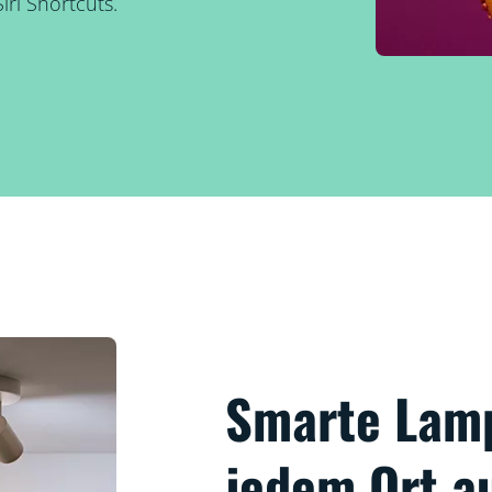
ri Shortcuts.
Smarte Lam
jedem Ort a