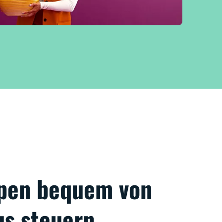
pen bequem von
us steuern