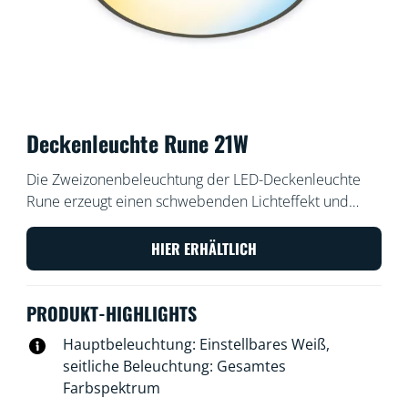
Deckenleuchte Rune 21W
Die Zweizonenbeleuchtung der LED-Deckenleuchte
Rune erzeugt einen schwebenden Lichteffekt und
dynamische Farbkombinationen. Mit der Mittelzone
für kühles, helles oder warmweißes Umgebungslicht
HIER ERHÄLTLICH
und einem Ring aus Farblicht sind personalisierte
Szenen möglich, die jedes Mal für eine angenehme
PRODUKT-HIGHLIGHTS
Überraschung sorgen.
Hauptbeleuchtung: Einstellbares Weiß,
seitliche Beleuchtung: Gesamtes
Farbspektrum