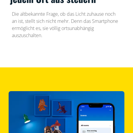
Die altbekannte Frage, ob das Licht zuhause noch
an ist, stellt sich nicht mehr. Denn das Smartphone
ermöglicht es, sie völlig ortsunabhängig
auszuschalten.