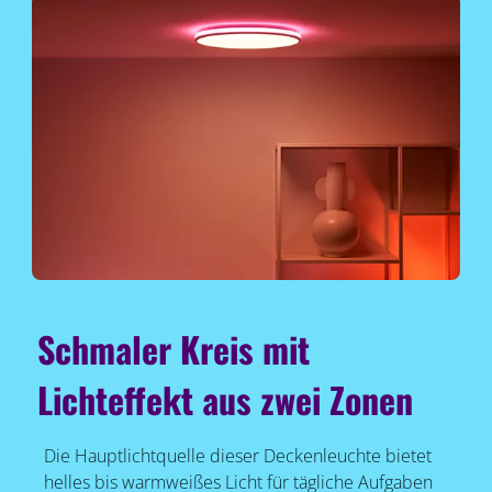
Schmaler Kreis mit
Lichteffekt aus zwei Zonen
Die Hauptlichtquelle dieser Deckenleuchte bietet
helles bis warmweißes Licht für tägliche Aufgaben