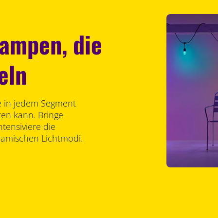
Lampen, die
eln
sie in jedem Segment
ten kann. Bringe
ntensiviere die
namischen Lichtmodi.