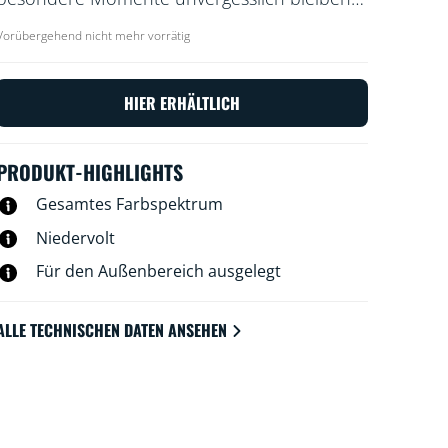
Funktioniert mit dem vorhandenen WLAN
Vorübergehend nicht mehr vorrätig
und lässt sich per WiZ-App oder mit der
Stimme steuern.
HIER ERHÄLTLICH
PRODUKT-HIGHLIGHTS
Gesamtes Farbspektrum
Niedervolt
Für den Außenbereich ausgelegt
ALLE TECHNISCHEN DATEN ANSEHEN