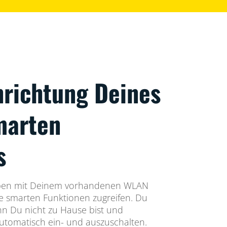
nrichtung Deines
marten
s
pen mit Deinem vorhandenen WLAN
e smarten Funktionen zugreifen. Du
n Du nicht zu Hause bist und
automatisch ein- und auszuschalten.