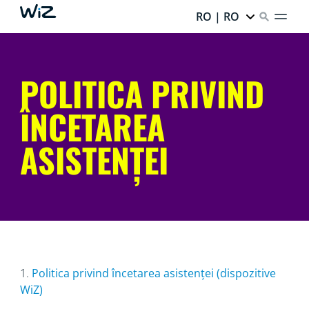
RO | RO
POLITICA PRIVIND
ÎNCETAREA
ASISTENȚEI
1.
Politica privind încetarea asistenței (dispozitive
WiZ)