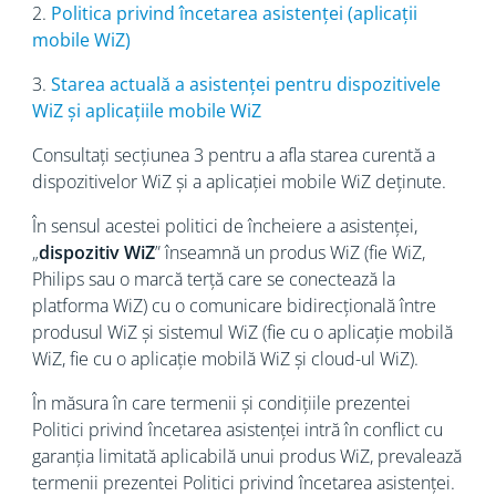
2.
Politica privind încetarea asistenței (aplicații
mobile WiZ)
3.
Starea actuală a asistenței pentru dispozitivele
WiZ și aplicațiile mobile WiZ
Consultați secțiunea 3 pentru a afla starea curentă a
dispozitivelor WiZ și a aplicației mobile WiZ deținute.
În sensul acestei politici de încheiere a asistenței,
„
dispozitiv WiZ
” înseamnă un produs WiZ (fie WiZ,
Philips sau o marcă terță care se conectează la
platforma WiZ) cu o comunicare bidirecțională între
produsul WiZ și sistemul WiZ (fie cu o aplicație mobilă
WiZ, fie cu o aplicație mobilă WiZ și cloud-ul WiZ).
În măsura în care termenii și condițiile prezentei
Politici privind încetarea asistenței intră în conflict cu
garanția limitată aplicabilă unui produs WiZ, prevalează
termenii prezentei Politici privind încetarea asistenței.