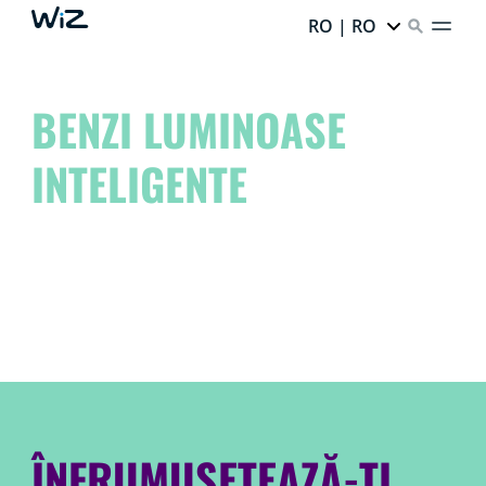
RO | RO
BENZI LUMINOASE
INTELIGENTE
Adu-ți spațiul la un alt nivel și dă frâu liber artistului din
tine!
Visează. Creează. Accentuează cu WiZ.
ÎNFRUMUSEȚEAZĂ-ȚI