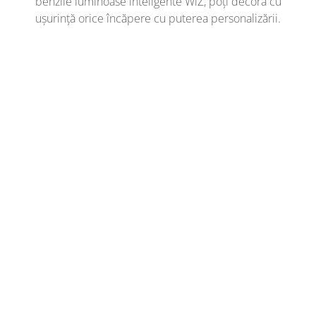
benzile luminoase inteligente WiZ, poți decora cu
ușurință orice încăpere cu puterea personalizării.