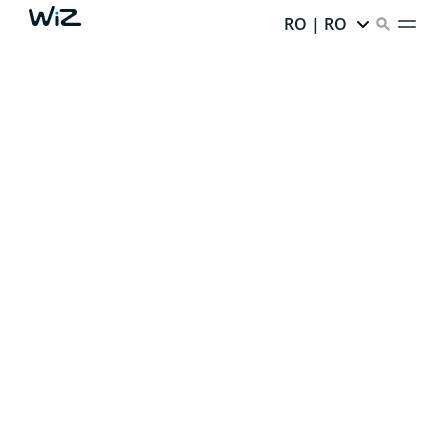
RO | RO
CREEAZĂ-ȚI LUMINA
AMBIENTALĂ PERFECTĂ
Datorită iluminatului nostru inteligent,
fiecare colț al
casei tale are un potențial infinit.
Ești gata să-l
deblochezi?