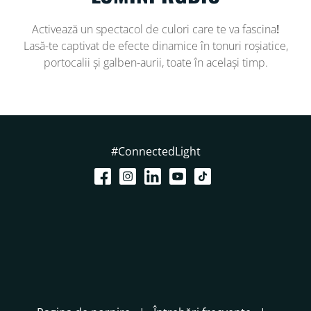
Activează un spectacol de culori care te va fascina
!
Lasă-te captivat de efecte dinamice în tonuri roșiatice,
portocalii și galben-aurii, toate în același timp.
#ConnectedLight