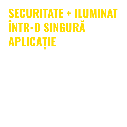
SECURITATE + ILUMINAT
ÎNTR-O SINGURĂ
APLICAȚIE
WiZ oferă o acoperire cuprinzătoare a întregii locuințe
cu un ecosistem care este la fel de ușor de utilizat și
de instalat. SpaceSense permite luminilor WiZ
compatibile să acționeze ca senzori de mișcare, astfel
încât nu este nevoie de dispozitive de detecție
dedicate sau de cabluri suplimentare. Și puteți
controla atât securitatea, cât și iluminatul dintr-o
singură aplicație.