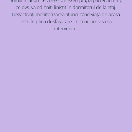
numai în anumite zone - de exemplu, la parter, în timp
ce dvs. vă odihniți liniștit în dormitorul de la etaj.
Dezactivați monitorizarea atunci când viața de acasă
este în plină desfășurare - nici nu am visa să
intervenim.