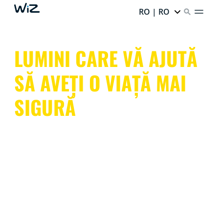
RO | RO
LUMINI CARE VĂ AJUTĂ
SĂ AVEȚI O VIAȚĂ MAI
SIGURĂ
Cu lumini de interior și exterior care imită prezența sau
declanșează alarme luminoase, camere cu vedere
nocturnă și detectarea mișcării, WiZ vă supraveghează
întreaga locuință, atât în interior, cât și la exterior.