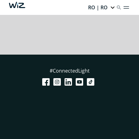
RO | RO
#ConnectedLight