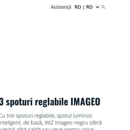
Asistență
RO | RO
3 spoturi reglabile IMAGEO
Cu trei spoturi reglabile, spotul luminos
inteligent, de bază, WiZ Imageo negru oferă
lumină albă caldă sau rece pentru orice