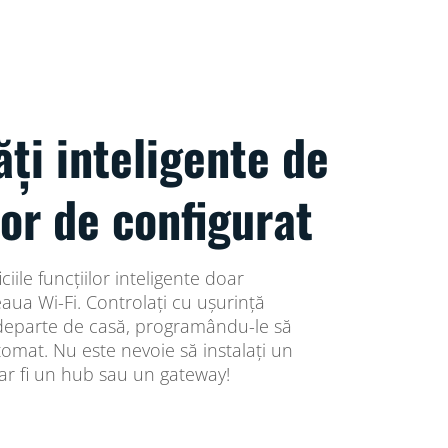
ăți inteligente de
or de configurat
iile funcțiilor inteligente doar
ua Wi-Fi. Controlați cu ușurință
 departe de casă, programându-le să
tomat. Nu este nevoie să instalați un
r fi un hub sau un gateway!