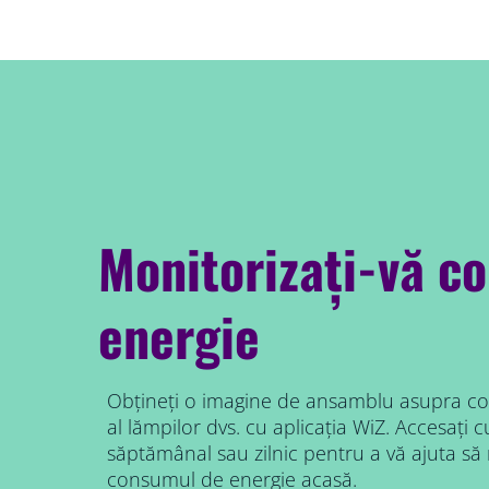
Monitorizați-vă c
energie
Obțineți o imagine de ansamblu asupra c
al lămpilor dvs. cu aplicația WiZ. Accesați 
săptămânal sau zilnic pentru a vă ajuta să
consumul de energie acasă.