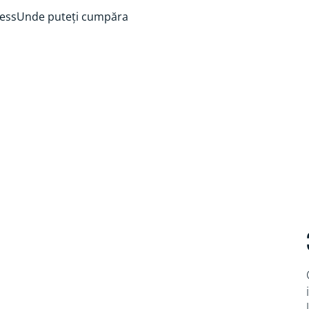
ess
Unde puteți cumpăra