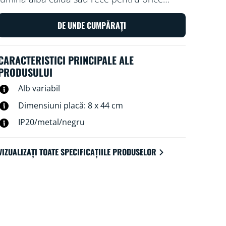
încăpere. Folosiți-l cu rețeaua Wi-Fi existentă
pentru a-l controla cu aplicația WiZ sau cu
DE UNDE CUMPĂRAȚI
vocea.
CARACTERISTICI PRINCIPALE ALE
PRODUSULUI
Alb variabil
Dimensiuni placă: 8 x 44 cm
IP20/metal/negru
VIZUALIZAȚI TOATE SPECIFICAȚIILE PRODUSELOR