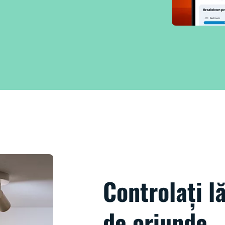
Controlați l
de oriunde