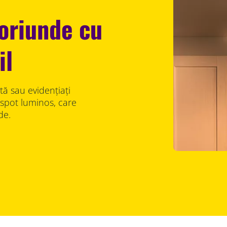
 oriunde cu
il
tă sau evidențiați
spot luminos, care
de.