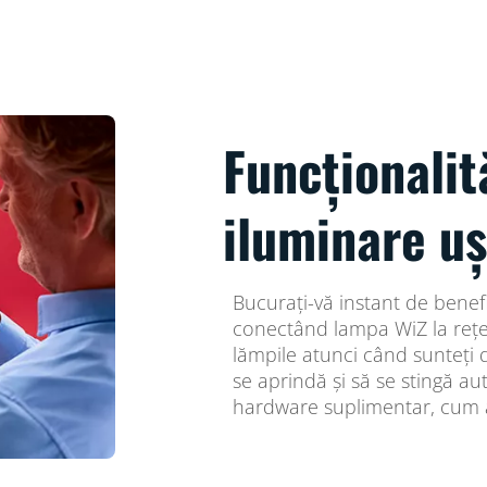
Funcționalit
iluminare uș
Bucurați-vă instant de benefic
conectând lampa WiZ la rețea
lămpile atunci când sunteți
se aprindă și să se stingă au
hardware suplimentar, cum a