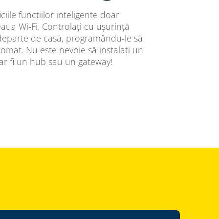
iile funcțiilor inteligente doar
ua Wi-Fi. Controlați cu ușurință
 departe de casă, programându-le să
tomat. Nu este nevoie să instalați un
r fi un hub sau un gateway!