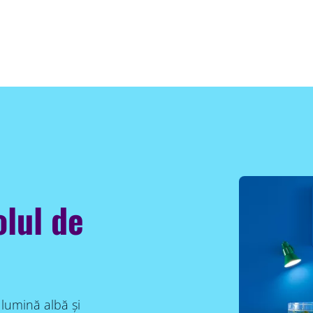
olul de
lumină albă și