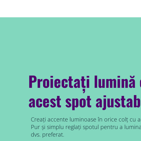
Proiectați lumină
acest spot ajustab
Creați accente luminoase în orice colț cu a
Pur și simplu reglați spotul pentru a lumin
dvs. preferat.