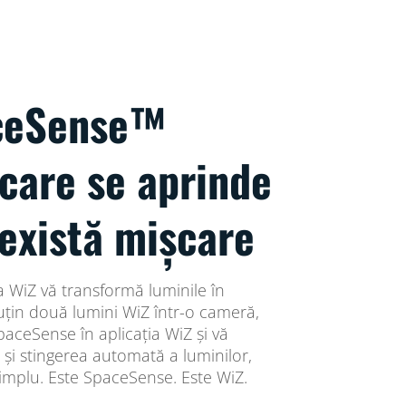
ceSense™
 care se aprinde
există mișcare
 WiZ vă transformă luminile în
uțin două lumini WiZ într-o cameră,
SpaceSense în aplicația WiZ și vă
și stingerea automată a luminilor,
simplu. Este SpaceSense. Este WiZ.