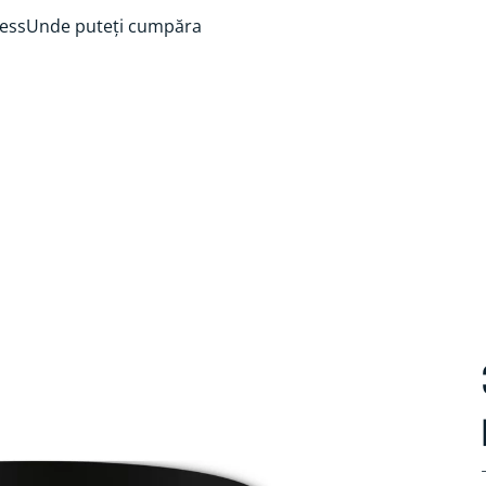
ess
Unde puteți cumpăra