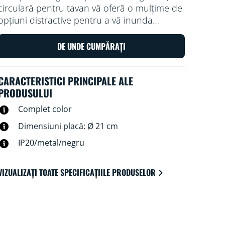
circulară pentru tavan vă oferă o mulțime de
opțiuni distractive pentru a vă inunda
camera cu lumină și culori frumoase. Alegeți
un scenariu de lumină pentru o activitate
DE UNDE CUMPĂRAȚI
specifică folosind instalația noastră de
iluminat pentru spoturi în relief sau lăsați
CARACTERISTICI PRINCIPALE ALE
totul în seama rutinelor automate ale
PRODUSULUI
aplicației noastre.
Complet color
Dimensiuni placă: Ø 21 cm
IP20/metal/negru
VIZUALIZAȚI TOATE SPECIFICAȚIILE PRODUSELOR