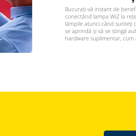
Bucurați-vă instant de benefic
conectând lampa WiZ la rețea
lămpile atunci când sunteți
se aprindă și să se stingă au
hardware suplimentar, cum a