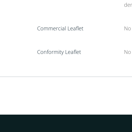
de
Commercial Leaflet
No 
Conformity Leaflet
No 