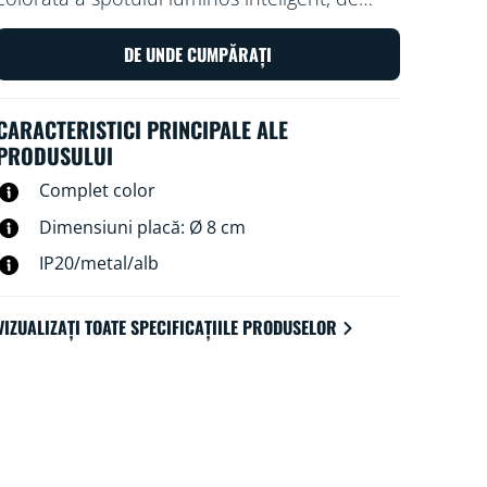
bază, WiZ Imageo alb. Folosește-l cu rețeaua
Wi-Fi existentă pentru a-l controla cu
DE UNDE CUMPĂRAȚI
aplicația WiZ sau cu vocea.
CARACTERISTICI PRINCIPALE ALE
PRODUSULUI
Complet color
Dimensiuni placă: Ø 8 cm
IP20/metal/alb
VIZUALIZAȚI TOATE SPECIFICAȚIILE PRODUSELOR