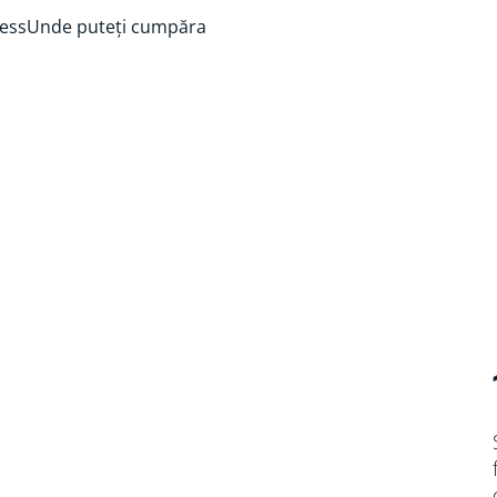
ess
Unde puteți cumpăra