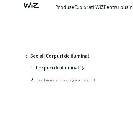
Produse
Explorați WiZ
Pentru busin
See all Corpuri de iluminat
Corpuri de iluminat
Spot luminos 1 spot reglabil IMAGEO