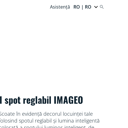
Asistență
RO | RO
1 spot reglabil IMAGEO
Scoate în evidență decorul locuinței tale
folosind spotul reglabil și lumina inteligentă
colorată a spotului luminos inteligent, de