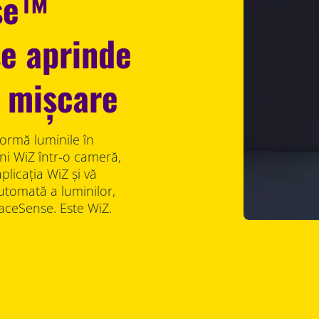
se™
se aprinde
ă mișcare
ormă luminile în
ni WiZ într-o cameră,
plicația WiZ și vă
utomată a luminilor,
paceSense. Este WiZ.