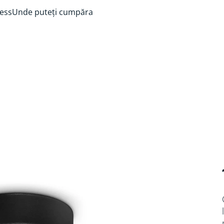
ess
Unde puteți cumpăra