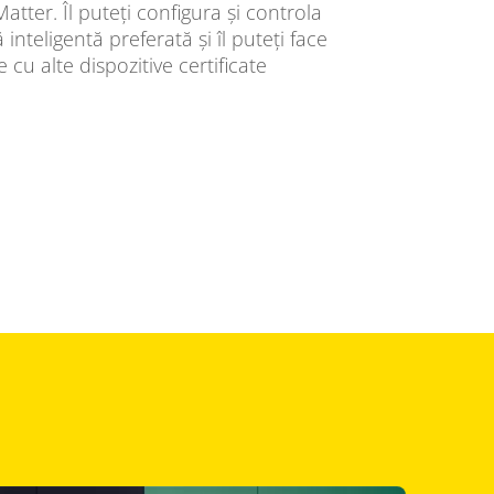
atter. Îl puteți configura și controla
inteligentă preferată și îl puteți face
cu alte dispozitive certificate