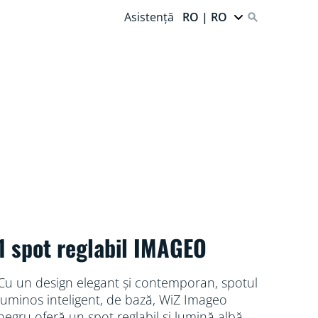
Asistență
RO | RO
1 spot reglabil IMAGEO
Cu un design elegant și contemporan, spotul
luminos inteligent, de bază, WiZ Imageo
negru oferă un spot reglabil și lumină albă