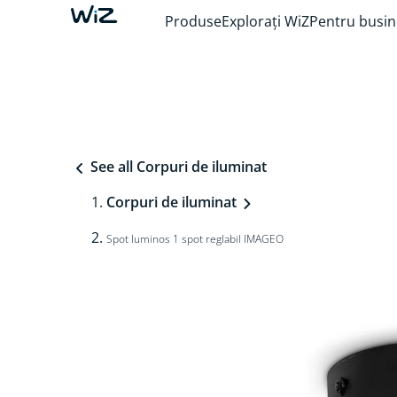
Produse
Explorați WiZ
Pentru busin
See all Corpuri de iluminat
Corpuri de iluminat
Spot luminos 1 spot reglabil IMAGEO