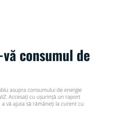
i-vă consumul de
mblu asupra consumului de energie
 WiZ. Accesați cu ușurință un raport
 a vă ajuta să rămâneți la curent cu