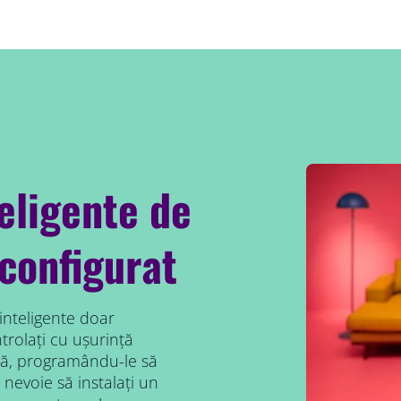
teligente de
configurat
 inteligente doar
rolați cu ușurință
să, programându-le să
 nevoie să instalați un