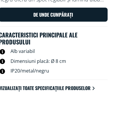
caldă sau rece pentru spațiul
dumneavoastră. Folosiți-l cu rețeaua Wi-Fi
DE UNDE CUMPĂRAȚI
existentă pentru a-l controla cu aplicația WiZ
sau cu vocea.
CARACTERISTICI PRINCIPALE ALE
PRODUSULUI
Alb variabil
Dimensiuni placă: Ø 8 cm
IP20/metal/negru
VIZUALIZAȚI TOATE SPECIFICAȚIILE PRODUSELOR