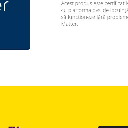
Acest produs este certificat M
cu platforma dvs. de locuință 
să funcționeze fără probleme 
Matter.