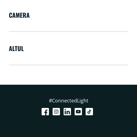
CAMERA
ALTUL
#ConnectedLight