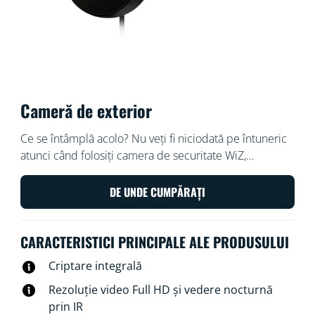
Cameră de exterior
Ce se întâmplă acolo? Nu veți fi niciodată pe întuneric
atunci când folosiți camera de securitate WiZ,
rezistentă la intemperii și perfectă pentru
supravegherea proprietății după căderea nopții.
DE UNDE CUMPĂRAȚI
Datorită luminilor cu infraroșu ale camerei, puteți
vedea ce se întâmplă chiar și pe întuneric, în timp ce
CARACTERISTICI PRINCIPALE ALE PRODUSULUI
vizualizarea în timp real vă ține la curent în
permanență, indiferent de oră sau de loc. Păstrați
Criptare integrală
controlul asupra casei dvs. chiar și atunci când sunteți
Rezoluție video Full HD și vedere nocturnă
departe folosind notificările automate de evenimente
prin IR
care vă permit să acționați imediat, fie prin