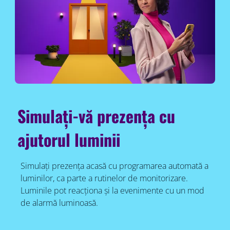
Simulați-vă prezența cu
ajutorul luminii
Simulați prezența acasă cu programarea automată a
luminilor, ca parte a rutinelor de monitorizare.
Luminile pot reacționa și la evenimente cu un mod
de alarmă luminoasă.