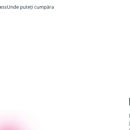
ess
Unde puteți cumpăra