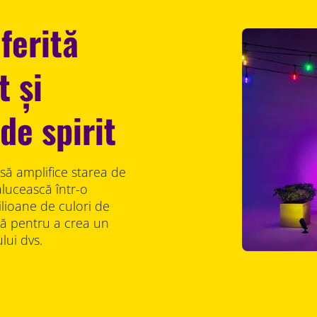
ferită
t și
de spirit
să amplifice starea de
rălucească într-o
ilioane de culori de
nă pentru a crea un
lui dvs.