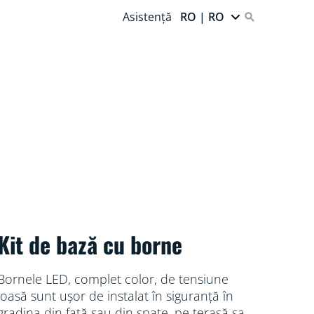
Asistență
RO | RO
Kit de bază cu borne
Bornele LED, complet color, de tensiune
joasă sunt ușor de instalat în siguranță în
gradina din față sau din spate, pe terasă sau