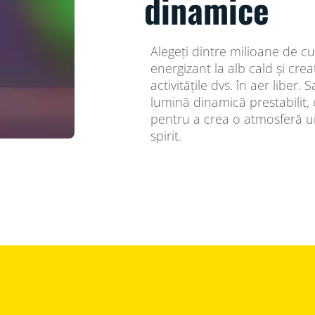
dinamice
Alegeți dintre milioane de cu
energizant la alb cald și cr
activitățile dvs. în aer liber
lumină dinamică prestabilit, 
pentru a crea o atmosferă ui
spirit.