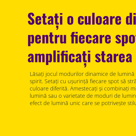
Setați o culoare di
pentru fiecare spo
amplificați starea 
Lăsați jocul modurilor dinamice de lumină 
spirit. Setați cu ușurință fiecare spot să st
culoare diferită. Amestecați și combinați m
lumină sau o varietate de moduri de lumi
efect de lumină unic care se potrivește stilu