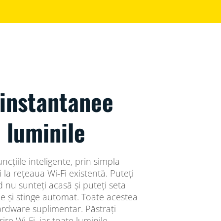
 instantanee
 luminile
ncțiile inteligente, prin simpla
 la rețeaua Wi-Fi existentă. Puteți
 nu sunteți acasă și puteți seta
e și stinge automat. Toate acestea
 hardware suplimentar. Păstrați
re Wi-Fi, iar toate luminile