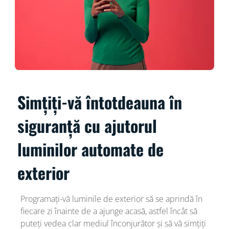
Simțiți-vă întotdeauna în
siguranță cu ajutorul
luminilor automate de
exterior
Programați-vă luminile de exterior să se aprindă în
fiecare zi înainte de a ajunge acasă, astfel încât să
puteți vedea clar mediul înconjurător și să vă simțiți