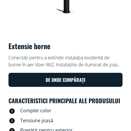
Extensie borne
Conectați pentru a extinde instalația existentă de
borne în aer liber WiZ. Instalațiile de iluminat de joasă
tensiune sunt ușor și sigur de instalat. Aranjați și
rearanjați cum doriți, fără cablare suplimentară.
DE UNDE CUMPĂRAȚI
Utilizați rețeaua Wi-Fi existentă pentru a controla
luminile cu vocea sau cu aplicația WiZ.
CARACTERISTICI PRINCIPALE ALE PRODUSULUI
Complet color
Tensiune joasă
Pregătit pentru exterior