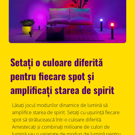
Setați o culoare diferită
pentru fiecare spot și
amplificați starea de spirit
Lăsați jocul modurilor dinamice de lumină să
amplifice starea de spirit. Setați cu ușurință fiecare
spot să strălucească într-o culoare diferită.
Amestecați și combinați milioane de culori de
lumină sau o varietate de moduri de lumină pentru