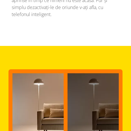
aprinse în timp ce nimeni nu este acasă. Pur și
simplu dezactivați-le de oriunde v-ați afla, cu
telefonul inteligent.