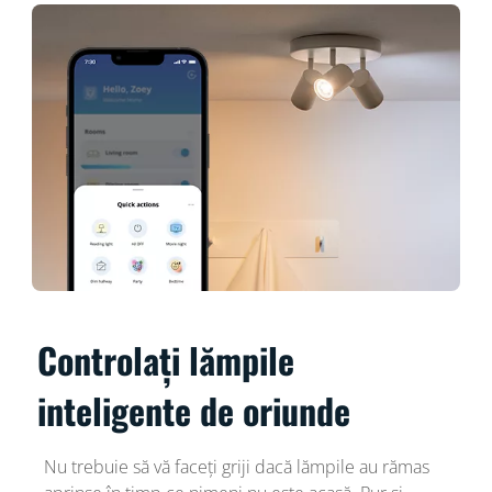
Controlați lămpile
inteligente de oriunde
Nu trebuie să vă faceți griji dacă lămpile au rămas