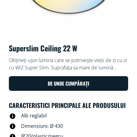
Superslim Ceiling 22 W
Obțineți ușor lumina care se potrivește vieții de zi cu zi
cu WiZ Super Slim. Suprafața sa mare de lumină
circulară vă inundă camera cu lumină albastră rece
pentru a promova vigilența și concentrarea și se
DE UNDE CUMPĂRAȚI
estompează într-o culoare moale și caldă pentru a vă
ajuta să vă relaxați.
CARACTERISTICI PRINCIPALE ALE PRODUSULUI
Alb reglabil
Dimensiuni: Ø 430
IP20/plastic/negru