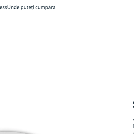
ess
Unde puteți cumpăra