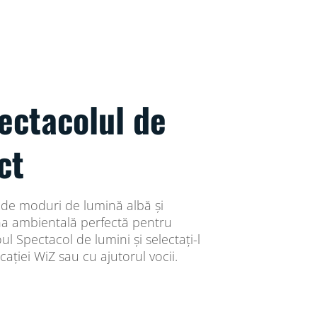
ectacolul de
ct
 de moduri de lumină albă și
na ambientală perfectă pentru
ul Spectacol de lumini și selectați-l
cației WiZ sau cu ajutorul vocii.