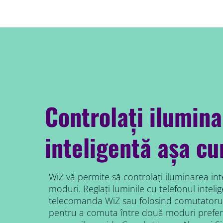
Controlați ilumin
inteligentă așa c
WiZ vă permite să controlați iluminarea int
moduri. Reglați luminile cu telefonul intelig
telecomanda WiZ sau folosind comutatorul
pentru a comuta între două moduri prefer