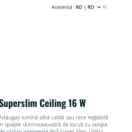
Asistență
RO | RO
Superslim Ceiling 16 W
Adăugați lumină albă caldă sau rece reglabilă
în spațiile dumneavoastră de locuit cu lampa
de plafon inteligentă WiZ Super Slim. Utilizați