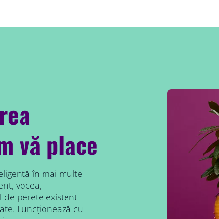
area
um vă place
eligentă în mai multe
ent, vocea,
 de perete existent
ate. Funcționează cu