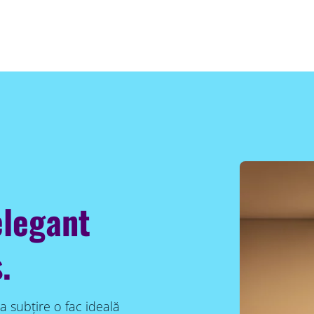
elegant
.
a subțire o fac ideală