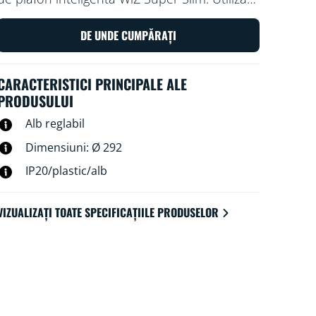
aplicația WiZ sau vocea pentru a diminua și
crește intensitatea luminoasă sau utilizați
DE UNDE CUMPĂRAȚI
modurile de lumină presetate pe
configurațiile Wi-Fi.
CARACTERISTICI PRINCIPALE ALE
PRODUSULUI
Alb reglabil
Dimensiuni: Ø 292
IP20/plastic/alb
VIZUALIZAȚI TOATE SPECIFICAȚIILE PRODUSELOR