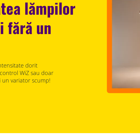
atea lămpilor
i fără un
ntensitate dorit
e control WiZ sau doar
ți un variator scump!