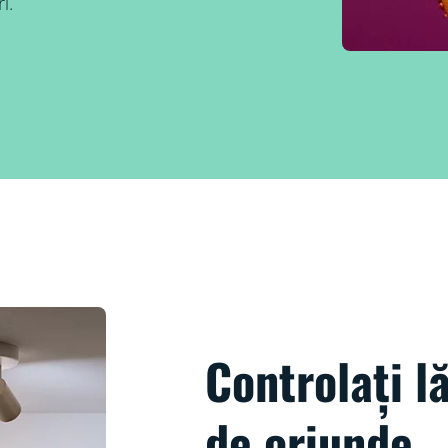
i.
Controlați l
de oriunde