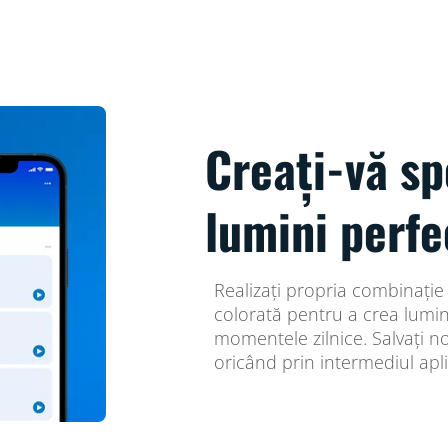
Creați-vă sp
lumini perfe
Realizați propria combinație
colorată pentru a crea lumi
momentele zilnice. Salvați no
oricând prin intermediul apli