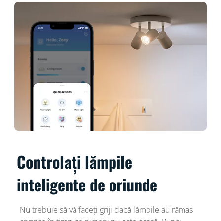
Controlați lămpile
inteligente de oriunde
Nu trebuie să vă faceți griji dacă lămpile au rămas