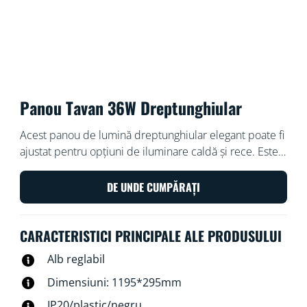
Panou Tavan 36W Dreptunghiular
Acest panou de lumină dreptunghiular elegant poate fi
ajustat pentru opțiuni de iluminare caldă și rece. Este
ușor de instalat, reglabil și se integrează bine și în
estetica modernă a designului.
DE UNDE CUMPĂRAȚI
CARACTERISTICI PRINCIPALE ALE PRODUSULUI
Alb reglabil
Dimensiuni: 1195*295mm
IP20/plastic/negru