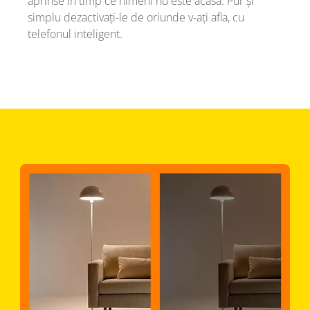
aprinse în timp ce nimeni nu este acasă. Pur și
simplu dezactivați-le de oriunde v-ați afla, cu
telefonul inteligent.