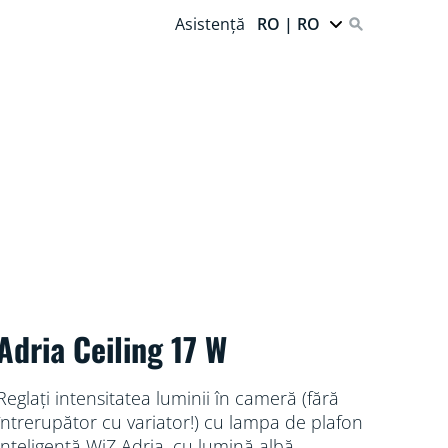
Asistență
RO | RO
Adria Ceiling 17 W
Reglați intensitatea luminii în cameră (fără
întrerupător cu variator!) cu lampa de plafon
inteligentă WiZ Adria, cu lumină albă,