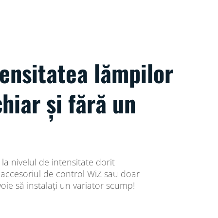
ensitatea lămpilor
hiar și fără un
 la nivelul de intensitate dorit
t, accesoriul de control WiZ sau doar
voie să instalați un variator scump!