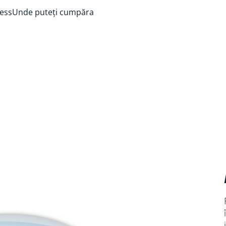
ess
Unde puteți cumpăra