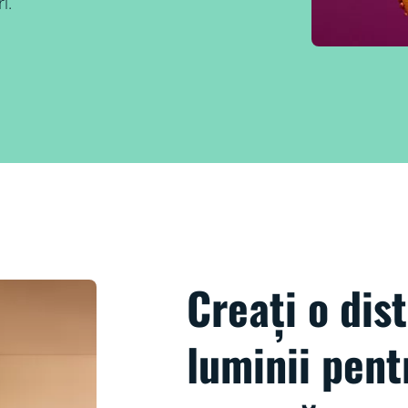
i.
Creați o dis
luminii pent