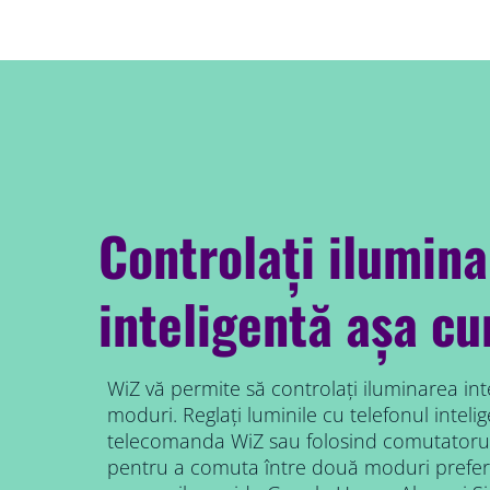
Controlați ilumin
inteligentă așa c
WiZ vă permite să controlați iluminarea int
moduri. Reglați luminile cu telefonul intelig
telecomanda WiZ sau folosind comutatorul
pentru a comuta între două moduri prefer