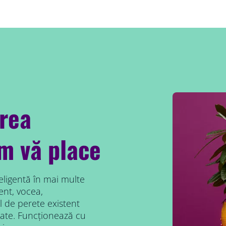
area
um vă place
eligentă în mai multe
ent, vocea,
 de perete existent
ate. Funcționează cu