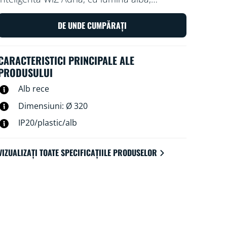
reglabilă, cu LED. Folosiți aplicația WiZ sau
vocea pentru a o aprinde și a o stinge sau
DE UNDE CUMPĂRAȚI
pentru a reduce sau crește luminozitatea în
cameră în medii Wi-Fi.
CARACTERISTICI PRINCIPALE ALE
PRODUSULUI
Alb rece
Dimensiuni: Ø 320
IP20/plastic/alb
VIZUALIZAȚI TOATE SPECIFICAȚIILE PRODUSELOR