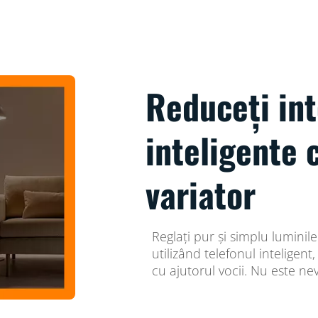
Reduceți int
inteligente c
variator
Reglați pur și simplu luminile
utilizând telefonul inteligen
cu ajutorul vocii. Nu este ne