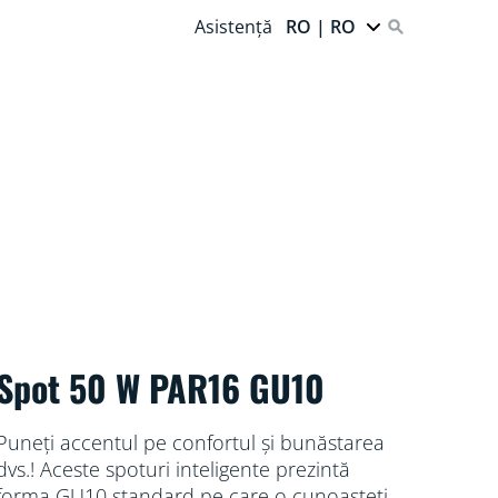
Asistență
RO | RO
Spot 50 W PAR16 GU10
Puneți accentul pe confortul și bunăstarea
dvs.! Aceste spoturi inteligente prezintă
forma GU10 standard pe care o cunoașteți și