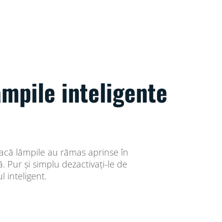
ămpile inteligente
 dacă lămpile au rămas aprinse în
 Pur și simplu dezactivați-le de
l inteligent.