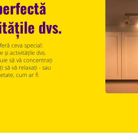
perfectă
tățile dvs.
feră ceva special:
și activitățile dvs.
uie să vă concentrați
 să vă relaxați - sau
etate, cum ar fi