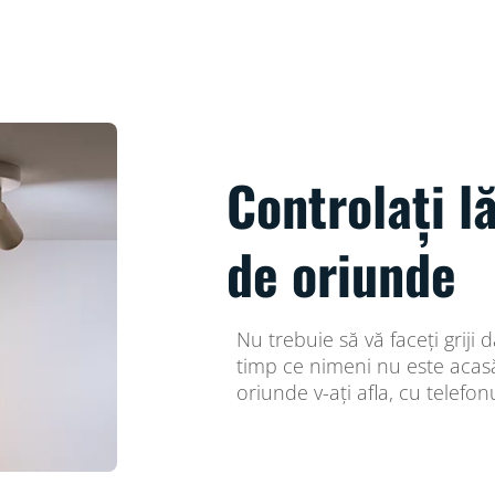
Controlați l
de oriunde
Nu trebuie să vă faceți griji
timp ce nimeni nu este acasă.
oriunde v-ați afla, cu telefonu