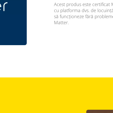
Acest produs este certificat M
cu platforma dvs. de locuință 
să funcționeze fără probleme 
Matter.