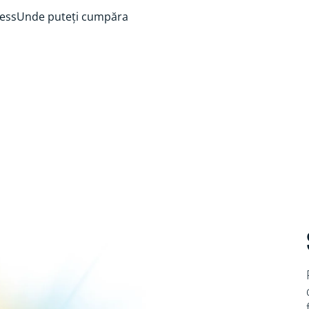
ess
Unde puteți cumpăra