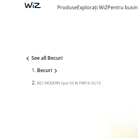
Produse
Explorați WiZ
Pentru busin
See all Becuri
Becuri
BEC MODERN Spot 50 W PAR16 GU10