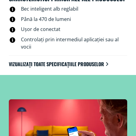
Wi-Fi prin intermediul aplicației WiZ, al telecomenzii
Bec inteligent alb reglabil
WiZ sau al vocii.
Până la 470 de lumeni
Ușor de conectat
Controlați prin intermediul aplicației sau al
vocii
VIZUALIZAȚI TOATE SPECIFICAȚIILE PRODUSELOR