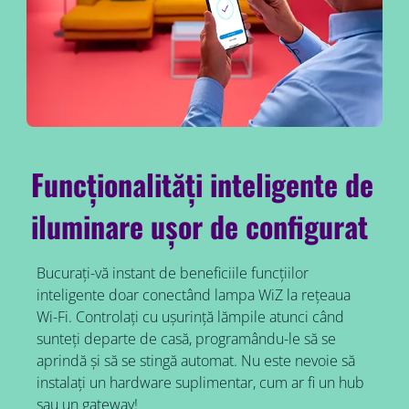
Funcționalități inteligente de
iluminare ușor de configurat
Bucurați-vă instant de beneficiile funcțiilor
inteligente doar conectând lampa WiZ la rețeaua
Wi-Fi. Controlați cu ușurință lămpile atunci când
sunteți departe de casă, programându-le să se
aprindă și să se stingă automat. Nu este nevoie să
instalați un hardware suplimentar, cum ar fi un hub
sau un gateway!