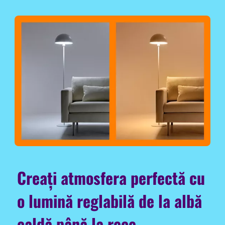
Creați atmosfera perfectă cu
o lumină reglabilă de la albă
caldă până la rece