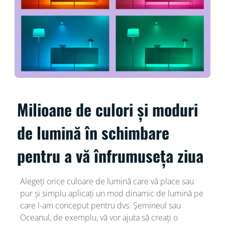
Milioane de culori și moduri
de lumină în schimbare
pentru a vă înfrumuseța ziua
Alegeți orice culoare de lumină care vă place sau
pur și simplu aplicați un mod dinamic de lumină pe
care l-am conceput pentru dvs. Șemineul sau
Oceanul, de exemplu, vă vor ajuta să creați o