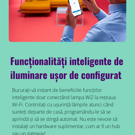
Funcționalități inteligente de
iluminare ușor de configurat
Bucurați-vă instant de beneficiile funcțiilor
inteligente doar conectând lampa WiZ la rețeaua
Wi-Fi. Controlați cu ușurință lămpile atunci când
sunteți departe de casă, programându-le să se
aprindă și să se stingă automat. Nu este nevoie să
instalați un hardware suplimentar, cum ar fi un hub
sau un gateway!