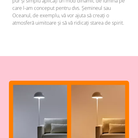
pur și simplu aplicați un mod dinamic de lumină pe
care l-am conceput pentru dvs. Șemineul sau
Oceanul, de exemplu, vă vor ajuta să creați o
atmosferă uimitoare și să vă ridicați starea de spirit.