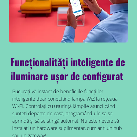
Funcționalități inteligente de
iluminare ușor de configurat
Bucurați-vă instant de beneficiile funcțiilor
inteligente doar conectând lampa WiZ la rețeaua
Wi-Fi. Controlați cu ușurință lămpile atunci când
sunteți departe de casă, programându-le să se
aprindă și să se stingă automat. Nu este nevoie să
instalați un hardware suplimentar, cum ar fi un hub
sau un gateway!