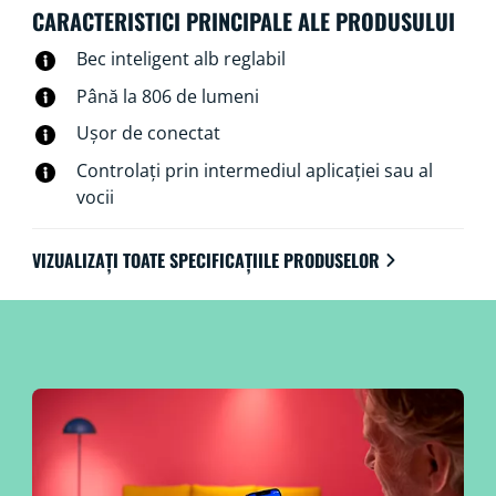
nefiind nevoie de echipamente suplimentare.
CARACTERISTICI PRINCIPALE ALE PRODUSULUI
Bec inteligent alb reglabil
Până la 806 de lumeni
Ușor de conectat
Controlați prin intermediul aplicației sau al
vocii
VIZUALIZAȚI TOATE SPECIFICAȚIILE PRODUSELOR