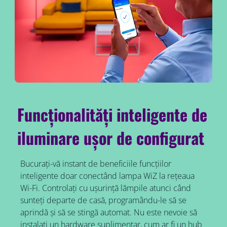
Funcționalități inteligente de
iluminare ușor de configurat
Bucurați-vă instant de beneficiile funcțiilor
inteligente doar conectând lampa WiZ la rețeaua
Wi-Fi. Controlați cu ușurință lămpile atunci când
sunteți departe de casă, programându-le să se
aprindă și să se stingă automat. Nu este nevoie să
instalați un hardware suplimentar, cum ar fi un hub