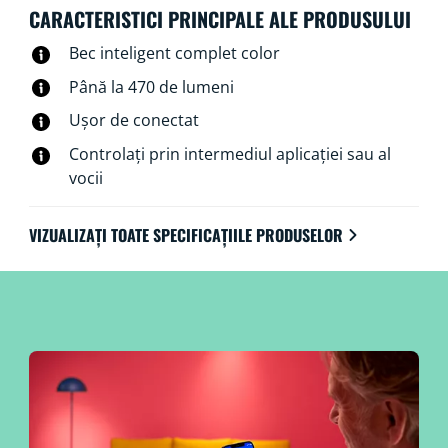
tehnologia LED. Controlabile prin Wi-Fi, bineînțeles,
CARACTERISTICI PRINCIPALE ALE PRODUSULUI
folosind aplicația WiZ, telecomanda WiZ sau vocea.
Bec inteligent complet color
Până la 470 de lumeni
Ușor de conectat
Controlați prin intermediul aplicației sau al
vocii
VIZUALIZAȚI TOATE SPECIFICAȚIILE PRODUSELOR