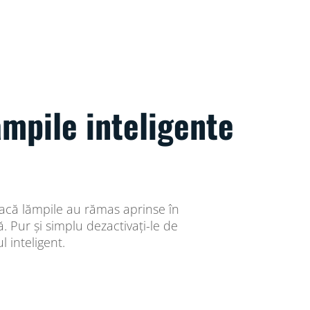
ămpile inteligente
 dacă lămpile au rămas aprinse în
 Pur și simplu dezactivați-le de
l inteligent.