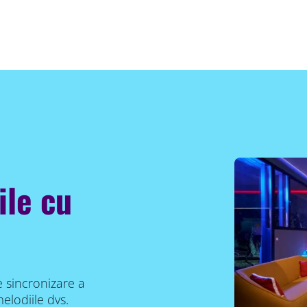
ile cu
e sincronizare a
melodiile dvs.