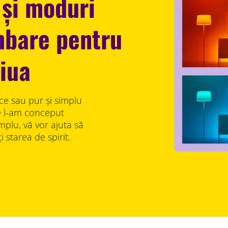
 și moduri
mbare pentru
ziua
ce sau pur și simplu
e l-am conceput
plu, vă vor ajuta să
i starea de spirit.