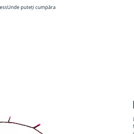
ess
Unde puteți cumpăra