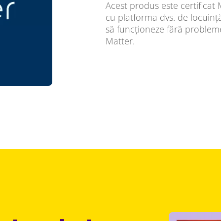
Acest produs este certificat M
cu platforma dvs. de locuință 
să funcționeze fără probleme 
Matter.