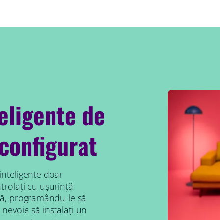
teligente de
configurat
 inteligente doar
rolați cu ușurință
să, programându-le să
 nevoie să instalați un