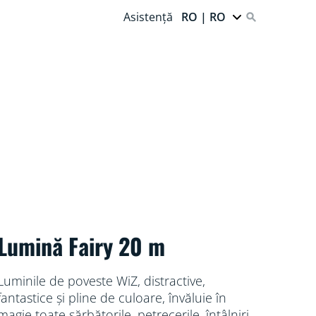
Asistență
RO | RO
Lumină Fairy 20 m
Luminile de poveste WiZ, distractive,
fantastice și pline de culoare, învăluie în
magie toate sărbătorile, petrecerile, întâlnirile