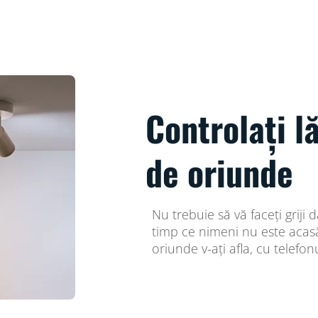
Controlați l
de oriunde
Nu trebuie să vă faceți griji
timp ce nimeni nu este acasă.
oriunde v-ați afla, cu telefonu