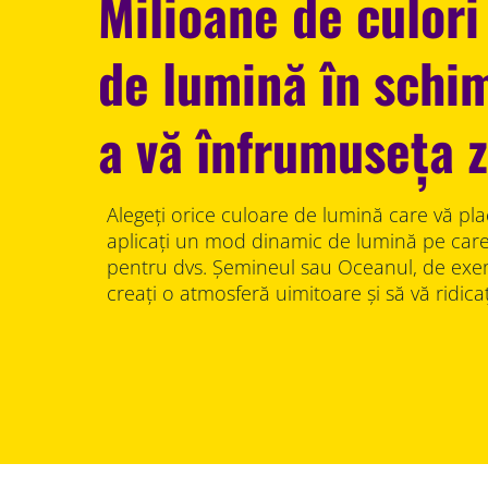
Milioane de culori
de lumină în schi
a vă înfrumuseța 
Alegeți orice culoare de lumină care vă pla
aplicați un mod dinamic de lumină pe car
pentru dvs. Șemineul sau Oceanul, de exem
creați o atmosferă uimitoare și să vă ridicaț