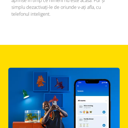
aprinse în timp ce nimeni nu este acasă. Pur și
simplu dezactivați-le de oriunde v-ați afla, cu
telefonul inteligent.