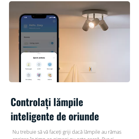
Controlați lămpile
inteligente de oriunde
Nu trebuie să vă faceți griji dacă lămpile au rămas