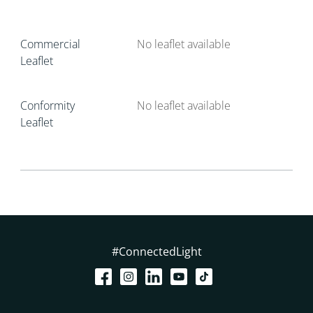
Commercial
No leaflet available
Leaflet
Conformity
No leaflet available
Leaflet
#ConnectedLight