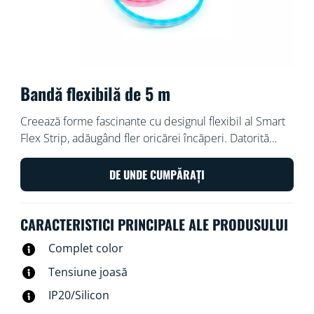
Bandă flexibilă de 5 m
Creează forme fascinante cu designul flexibil al Smart
Flex Strip, adăugând fler oricărei încăperi. Datorită
culorilor și efectelor sale vibrante, poți să creezi fără
efort atmosfera perfectă pentru orice ocazie.
DE UNDE CUMPĂRAȚI
Personalizarea experienței tale iluminat nu a fost
niciodată mai ușoară, indiferent dacă folosești aplicația
CARACTERISTICI PRINCIPALE ALE PRODUSULUI
WiZ, comenzile vocale sau telecomanda. Transformă-ți
fără efort spațiul de locuit și sculptează lumina în
Complet color
moduri pe care nu le-ai crezut niciodată posibil cu
Tensiune joasă
Smart Flex Strip.​
IP20/Silicon